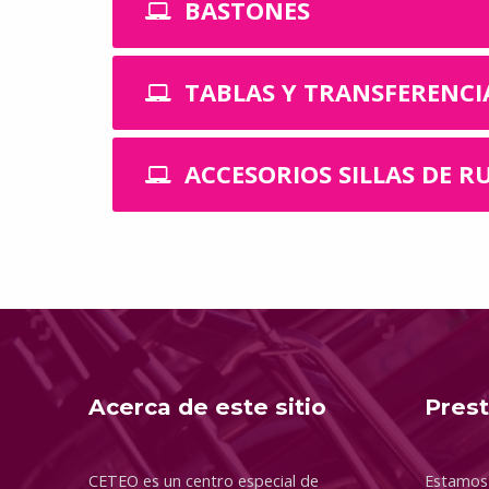
BASTONES
TABLAS Y TRANSFERENCI
ACCESORIOS SILLAS DE R
Volver a la navegación principal
Acerca de este sitio
Pres
CETEO es un centro especial de
Estamos 