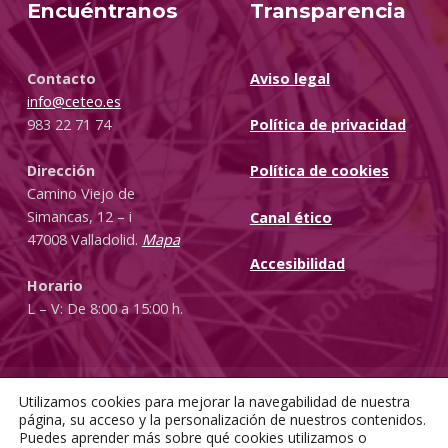
Encuéntranos
Transparencia
Contacto
Aviso legal
info@ceteo.es
983 22 71 74
Política de privacidad
Dirección
Política de cookies
Camino Viejo de
Simancas, 12 – i
Canal ético
47008 Valladolid.
Mapa
Accesibilidad
Horario
L – V: De 8:00 a 15:00 h.
Utilizamos cookies para mejorar la navegabilidad de nuestra
Diseñado por
un proyecto de
página, su acceso y la personalización de nuestros contenidos.
Facebook
Instagram
Puedes aprender más sobre qué cookies utilizamos o
Back to top ↑