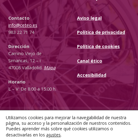
Contacto
Aviso legal
info@ceteo.es
983 22 71 74
Política de privacidad
Dirección
Política de cookies
Camino Viejo de
Simancas, 12 – i
Canal ético
47008 Valladolid.
Mapa
Accesibilidad
Horario
L – V: De 8:00 a 15:00 h.
Utilizamos cookies para mejorar la navegabilidad de nuestra
Diseñado por
un proyecto de
página, su acceso y la personalización de nuestros contenidos.
Facebook
Instagram
Puedes aprender más sobre qué cookies utilizamos o
Back to top ↑
desactivarlas en los
ajustes
.