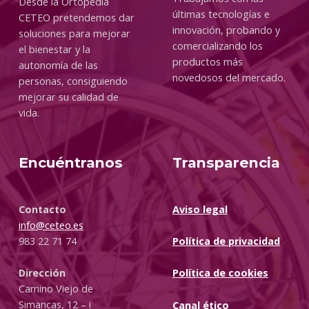
Desde la Ortopedia
últimas tecnologías e
CETEO pretendemos dar
innovación, probando y
soluciones para mejorar
comercializando los
el bienestar y la
productos más
autonomía de las
novedosos del mercado.
personas, consiguiendo
mejorar su calidad de
vida.
Encuéntranos
Transparencia
Contacto
Aviso legal
info@ceteo.es
983 22 71 74
Política de privacidad
Dirección
Política de cookies
Camino Viejo de
Simancas, 12 – i
Canal ético