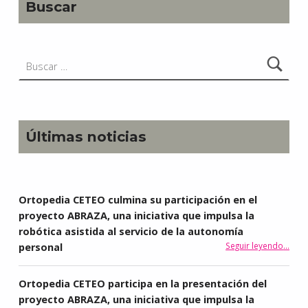
Buscar
Buscar:
Últimas noticias
Ortopedia CETEO culmina su participación en el
proyecto ABRAZA, una iniciativa que impulsa la
robótica asistida al servicio de la autonomía
Seguir leyendo
…
personal
“Ortopedia CETEO culmina su participación en el proyecto ABRAZA, una iniciativa que impulsa la rob
Ortopedia CETEO participa en la presentación del
proyecto ABRAZA, una iniciativa que impulsa la