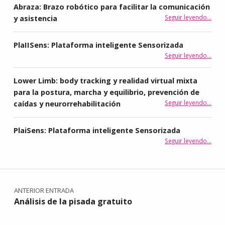
Abraza: Brazo robótico para facilitar la comunicación
“Abraza: Brazo robótico para facilitar l
Seguir leyendo
…
y asistencia
PlaIISens: Plataforma inteligente Sensorizada
“PlaIISens: Plataforma
Seguir leyendo
…
Lower Limb: body tracking y realidad virtual mixta
para la postura, marcha y equilibrio, prevención de
Seguir leyendo
…
caídas y neurorrehabilitación
“Lower Limb: body tracking y realidad vi
PlaiSens: Plataforma inteligente Sensorizada
“PlaiSens: Plataforma 
Seguir leyendo
…
Navegación de entradas
ANTERIOR ENTRADA
Análisis de la pisada gratuito