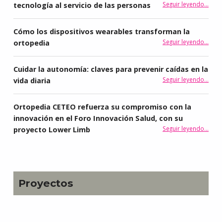
Seguir leyendo
…
tecnología al servicio de las personas
“Ortopedia CETEO participa en la presentación del proyecto ABRAZA, una iniciativa q
Cómo los dispositivos wearables transforman la
“Cómo los dispositivos wearables t
Seguir leyendo
…
ortopedia
Cuidar la autonomía: claves para prevenir caídas en la
Seguir leyendo
“Cuidar la autonomía: claves para prevenir caídas en la vida diaria
…
vida diaria
Ortopedia CETEO refuerza su compromiso con la
innovación en el Foro Innovación Salud, con su
Seguir leyendo
…
proyecto Lower Limb
“Ortopedia CETEO refuerza su compromiso con la innovación en el Foro Innovación Salud, con su proyecto Lower Limb”
Proyectos