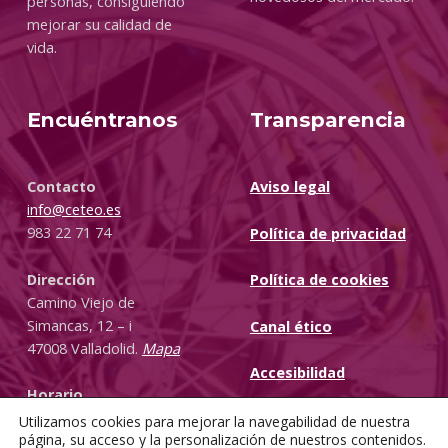
personas, consiguiendo
mejorar su calidad de
vida.
Encuéntranos
Transparencia
Contacto
Aviso legal
info@ceteo.es
983 22 71 74
Política de privacidad
Dirección
Política de cookies
Camino Viejo de
Simancas, 12 – i
Canal ético
47008 Valladolid.
Mapa
Accesibilidad
Horario
L – V: De 8:00 a 15:00 h.
Utilizamos cookies para mejorar la navegabilidad de nuestra
página, su acceso y la personalización de nuestros contenidos.