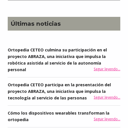
Últimas noticias
Ortopedia CETEO culmina su participación en el
proyecto ABRAZA, una iniciativa que impulsa la
robótica asistida al servicio de la autonomía
Seguir leyendo
…
personal
“Ortopedia CETEO culmina su participación en el proyecto ABRAZA, una iniciativa que impulsa la rob
Ortopedia CETEO participa en la presentación del
proyecto ABRAZA, una iniciativa que impulsa la
Seguir leyendo
…
tecnología al servicio de las personas
“Ortopedia CETEO participa en la presentación del proyecto ABRAZA, una iniciativa q
Cómo los dispositivos wearables transforman la
“Cómo los dispositivos wearables t
Seguir leyendo
…
ortopedia