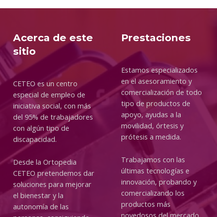
Acerca de este
Prestaciones
sitio
Estamos especializados
en el asesoramiento y
CETEO es un centro
comercialización de todo
especial de empleo de
tipo de productos de
iniciativa social, con más
apoyo, ayudas a la
del 95% de trabajadores
movilidad, órtesis y
con algún tipo de
prótesis a medida.
discapacidad.
Trabajamos con las
Desde la Ortopedia
últimas tecnologías e
CETEO pretendemos dar
innovación, probando y
soluciones para mejorar
comercializando los
el bienestar y la
productos más
autonomía de las
novedosos del mercado.