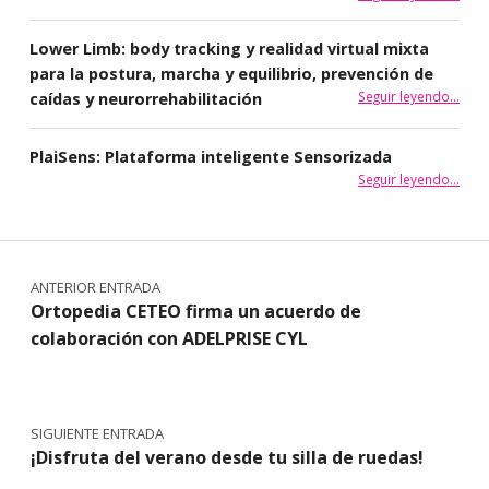
Lower Limb: body tracking y realidad virtual mixta
para la postura, marcha y equilibrio, prevención de
Seguir leyendo
…
caídas y neurorrehabilitación
“Lower Limb: body tracking y realidad vi
PlaiSens: Plataforma inteligente Sensorizada
“PlaiSens: Plataforma 
Seguir leyendo
…
Navegación de entradas
ANTERIOR ENTRADA
Ortopedia CETEO firma un acuerdo de
colaboración con ADELPRISE CYL
SIGUIENTE ENTRADA
¡Disfruta del verano desde tu silla de ruedas!