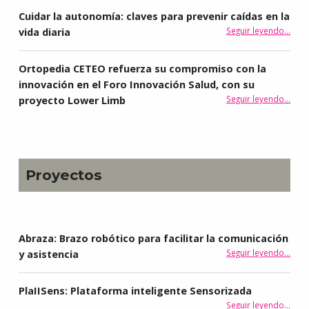
Cuidar la autonomía: claves para prevenir caídas en la
Seguir leyendo
“Cuidar la autonomía: claves para prevenir caídas en la vida diaria
…
vida diaria
Ortopedia CETEO refuerza su compromiso con la
innovación en el Foro Innovación Salud, con su
Seguir leyendo
…
proyecto Lower Limb
“Ortopedia CETEO refuerza su compromiso con la innovación en el Foro Innovación Salud, con su proyecto Lower Limb”
Proyectos
Abraza: Brazo robótico para facilitar la comunicación
“Abraza: Brazo robótico para facilitar l
Seguir leyendo
…
y asistencia
PlaIISens: Plataforma inteligente Sensorizada
“PlaIISens: Plataforma
Seguir leyendo
…