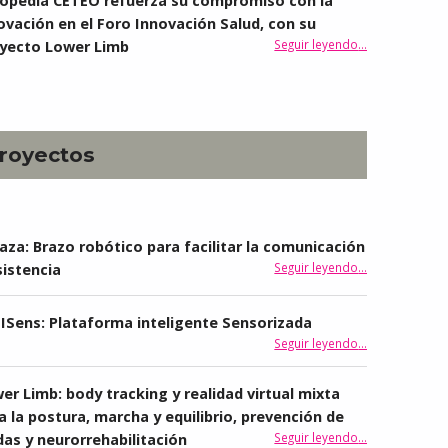
opedia CETEO refuerza su compromiso con la
ovación en el Foro Innovación Salud, con su
Seguir leyendo
…
yecto Lower Limb
“Ortopedia CETEO refuerza su compromiso con la innovación en el Foro Innovación Salud, con su proyecto Lower Limb”
royectos
aza: Brazo robótico para facilitar la comunicación
“Abraza: Brazo robótico para facilitar la comunicación y asistencia”
Seguir leyendo
…
sistencia
IISens: Plataforma inteligente Sensorizada
“PlaIISens: Plataforma inteligente Sensorizada”
Seguir leyendo
…
er Limb: body tracking y realidad virtual mixta
a la postura, marcha y equilibrio, prevención de
Seguir leyendo
…
das y neurorrehabilitación
“Lower Limb: body tracking y realidad virtual mixta para la postura, marcha y equilibrio, prevención