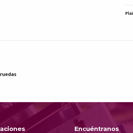
Pla
 ruedas
taciones
Encuéntranos