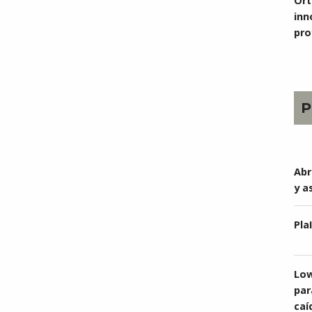
Ort
inn
pro
P
Abr
y a
Pla
Low
par
caí