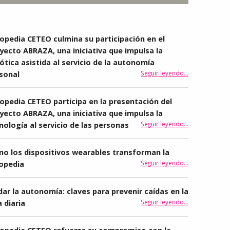
opedia CETEO culmina su participación en el
yecto ABRAZA, una iniciativa que impulsa la
ótica asistida al servicio de la autonomía
Seguir leyendo
…
sonal
“Ortopedia CETEO culmina su participación en el proyecto ABRAZA, una iniciativa que impulsa la robótica asistida al servicio de la autonomía personal”
opedia CETEO participa en la presentación del
yecto ABRAZA, una iniciativa que impulsa la
Seguir leyendo
…
nología al servicio de las personas
“Ortopedia CETEO participa en la presentación del proyecto ABRAZA, una iniciativa que impulsa la tecnología al servicio de las personas”
o los dispositivos wearables transforman la
“Cómo los dispositivos wearables transforman la ortopedia”
Seguir leyendo
…
opedia
dar la autonomía: claves para prevenir caídas en la
Seguir leyendo
“Cuidar la autonomía: claves para prevenir caídas en la vida diaria”
…
a diaria