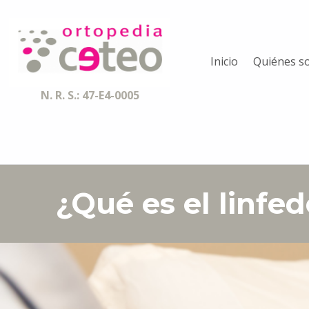
Ortopedia CETEO
Inicio
Quiénes s
ESPECIALISTAS EN ORTESIS, PRÓTESIS, AYUDAS TÉCNICAS Y SERVICIOS DE ACCESIBILIDAD
N. R. S.: 47-E4-0005
¿Qué es el linfe