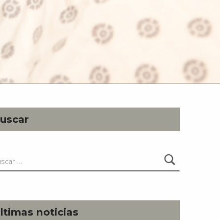
uscar
car:
ltimas noticias